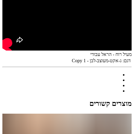
מעיל רוח - הראל עבודי
דגם:
ג-אקט-מעוצב-לבן - Copy 1
מוצרים קשורים