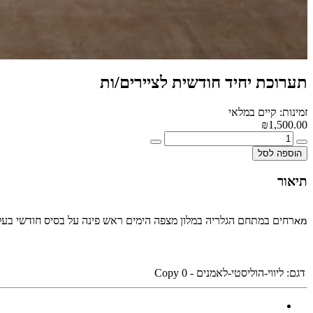
תערוכת יחיד חודשית לציירים/ות
זמינות: קיים במלאי
₪1,500.00
הוספה לסל
תיאור
רחים במתחם הגלריה במלון מצפה הימים ראש פינה על בסיס חודשי בעלות של 1500 שח ו 20% עמלת מכירות צרו קשר לפרטים נוספים (שינוע וקבלות באח
מא
דגם:
ליווי-הוליסטי-לאמנים - Copy 0