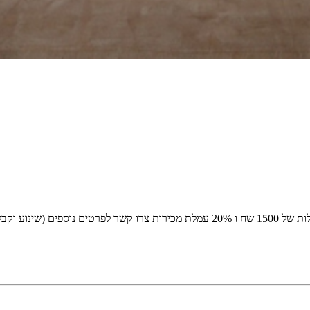
ריות האמן/נית)