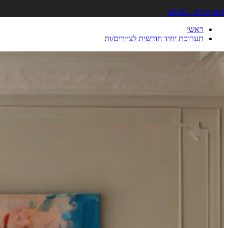
0 פריט\ים - ₪0.00
ראשי
תערוכת יחיד חודשית לציירים/ות