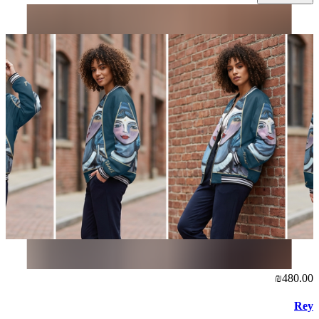
₪480.00
Rey