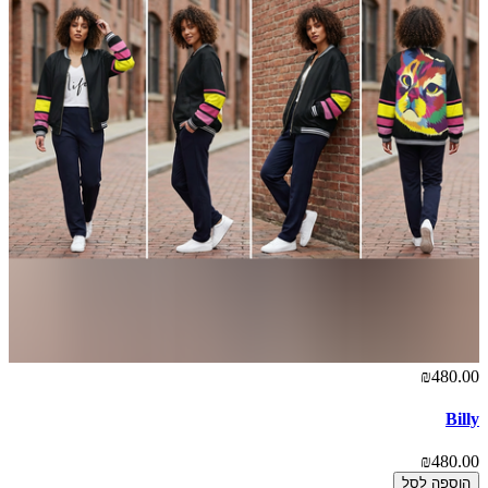
₪480.00
Billy
₪480.00
הוספה לסל